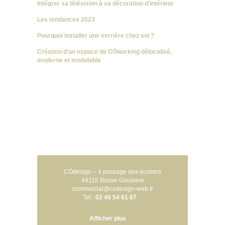
Intégrer sa télévision à sa décoration d’intérieur
Les tendances 2023
Pourquoi installer une verrière chez soi ?
Création d’un espace de CÖworking délocalisé,
moderne et modulable
CÖdesign – 4 passage des écoliers
44115 Basse-Goulaine
commercial@codesign-web.fr
Tel :
02 40 54 61 87
Afficher plus