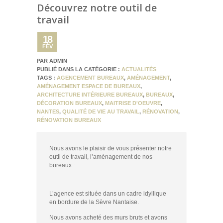
Découvrez notre outil de
travail
18
FÉV
PAR ADMIN
PUBLIÉ DANS LA CATÉGORIE :
ACTUALITÉS
TAGS :
AGENCEMENT BUREAUX
,
AMÉNAGEMENT
,
AMÉNAGEMENT ESPACE DE BUREAUX
,
ARCHITECTURE INTÉRIEURE BUREAUX
,
BUREAUX
,
DÉCORATION BUREAUX
,
MAITRISE D'OEUVRE
,
NANTES
,
QUALITÉ DE VIE AU TRAVAIL
,
RÉNOVATION
,
RÉNOVATION BUREAUX
Nous avons le plaisir de vous présenter notre
outil de travail, l’aménagement de nos
bureaux :
L’agence est située dans un cadre idyllique
en bordure de la Sèvre Nantaise.
Nous avons acheté des murs bruts et avons