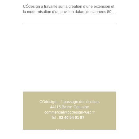
CÖdesign a travaillé sur la création d’une extension et
la modernisation d’un pavillon datant des années 80…
CÖdesign – 4 passage des écoliers
44115 Basse-Goulaine
commercial@codesign-web.fr
Tel :
02 40 54 61 87
Afficher plus